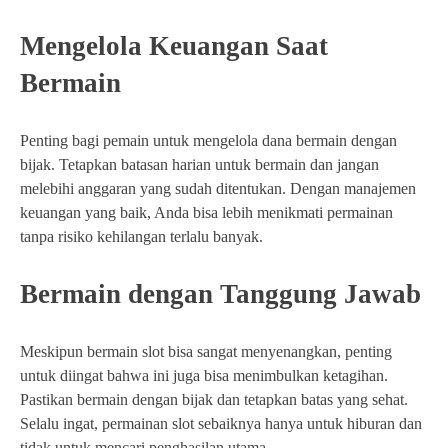
Mengelola Keuangan Saat
Bermain
Penting bagi pemain untuk mengelola dana bermain dengan
bijak. Tetapkan batasan harian untuk bermain dan jangan
melebihi anggaran yang sudah ditentukan. Dengan manajemen
keuangan yang baik, Anda bisa lebih menikmati permainan
tanpa risiko kehilangan terlalu banyak.
Bermain dengan Tanggung Jawab
Meskipun bermain slot bisa sangat menyenangkan, penting
untuk diingat bahwa ini juga bisa menimbulkan ketagihan.
Pastikan bermain dengan bijak dan tetapkan batas yang sehat.
Selalu ingat, permainan slot sebaiknya hanya untuk hiburan dan
tidak untuk mencari penghasilan utama.