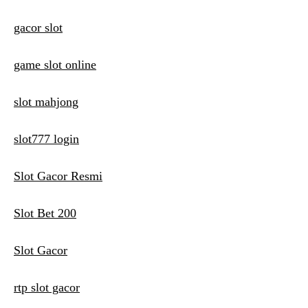
gacor slot
game slot online
slot mahjong
slot777 login
Slot Gacor Resmi
Slot Bet 200
Slot Gacor
rtp slot gacor