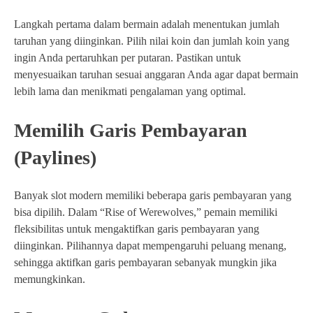
Langkah pertama dalam bermain adalah menentukan jumlah
taruhan yang diinginkan. Pilih nilai koin dan jumlah koin yang
ingin Anda pertaruhkan per putaran. Pastikan untuk
menyesuaikan taruhan sesuai anggaran Anda agar dapat bermain
lebih lama dan menikmati pengalaman yang optimal.
Memilih Garis Pembayaran
(Paylines)
Banyak slot modern memiliki beberapa garis pembayaran yang
bisa dipilih. Dalam “Rise of Werewolves,” pemain memiliki
fleksibilitas untuk mengaktifkan garis pembayaran yang
diinginkan. Pilihannya dapat mempengaruhi peluang menang,
sehingga aktifkan garis pembayaran sebanyak mungkin jika
memungkinkan.