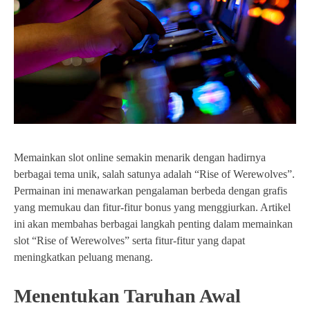
Memainkan slot online semakin menarik dengan hadirnya
berbagai tema unik, salah satunya adalah “Rise of Werewolves”.
Permainan ini menawarkan pengalaman berbeda dengan grafis
yang memukau dan fitur-fitur bonus yang menggiurkan. Artikel
ini akan membahas berbagai langkah penting dalam memainkan
slot “Rise of Werewolves” serta fitur-fitur yang dapat
meningkatkan peluang menang.
Menentukan Taruhan Awal